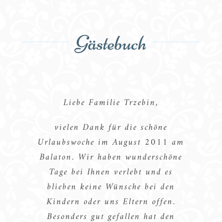
Gästebuch
…sechs viel zu kurze, schöne Tage.
…von „Villa Bellevue“ hat man
Liebe Familie Trzebin,
Ein ganz herzliches Dankeschön für
nicht nur einen traumhaften
vielen Dank für die schöne
Ausblick sondern man gewinnt
das leckere Frühstück und vor
Urlaubswoche im August 2011 am
allem für die liebevolle Art, die uns
auch einen schönen Einblick in
Balaton. Wir haben wunderschöne
stets das Gefühl gab hierher zu
Ihre Gastfreundschaft und
Tage bei Ihnen verlebt und es
Herzlichkeit. Die kunstvolle
gehören…
blieben keine Wünsche bei den
Frühstücksdekoration, die
Kindern oder uns Eltern offen.
geschmackvollen Räumlichkeiten
aus dem Gästebuch
23.01.2012
Besonders gut gefallen hat den
sowie der gediegene Naturgarten