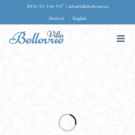
Zum
0036 83 546 947
|
info@villabellevue.eu
Inhalt
Deutsch
English
springen
Laden...