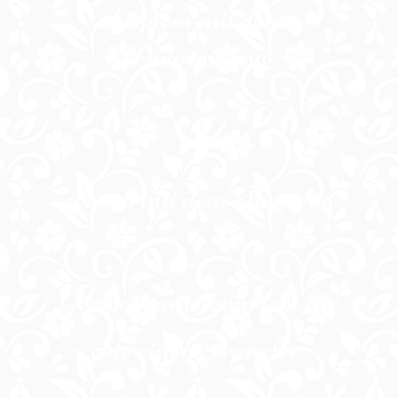
bequem mit dem
Autoreisezug
schnell mit dem Flugzeug
Gern organisieren wir für
Sie einen Transfer.