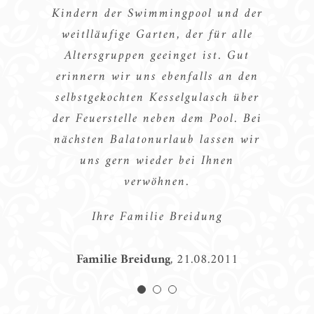
Kindern der Swimmingpool und der
bilden ein „rundum“
weitlläufige Garten, der für alle
Wohlfühlpaket…
Altersgruppen geeinget ist. Gut
erinnern wir uns ebenfalls an den
aus dem Gästebuch
23.01.2012
selbstgekochten Kesselgulasch über
der Feuerstelle neben dem Pool. Bei
nächsten Balatonurlaub lassen wir
uns gern wieder bei Ihnen
verwöhnen.
Ihre Familie Breidung
Familie Breidung
,
21.08.2011