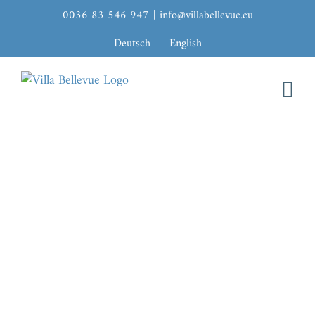
Zum
0036 83 546 947
|
info@villabellevue.eu
Inhalt
Deutsch
English
springen